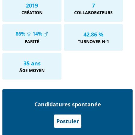
2019
7
CRÉATION
COLLABORATEURS
86%
14%
42.86 %
PARITÉ
TURNOVER N-1
35 ans
ÂGE MOYEN
Candidatures spontanée
Postuler