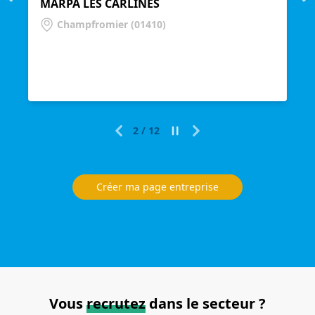
Précédent
MARPA LES CARLINES
Champfromier (01410)
2
/
12
Précédent
Suivant
Créer ma page entreprise
Vous
recrutez
dans le secteur ?