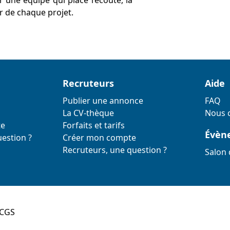
r une équipe qui place l’écoute, la
ur de chaque projet.
Recruteurs
Aide
Publier une annonce
FAQ
La CV-thèque
Nous 
te
Forfaits et tarifs
Évèn
estion ?
Créer mon compte
Recruteurs, une question ?
Salon 
CGS