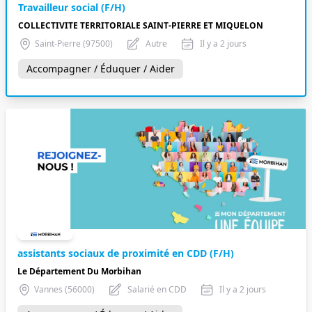
Travailleur social (F/H)
COLLECTIVITE TERRITORIALE SAINT-PIERRE ET MIQUELON
Saint-Pierre (97500)
Autre
Il y a 2 jours
Accompagner / Éduquer / Aider
assistants sociaux de proximité en CDD (F/H)
Le Département Du Morbihan
Vannes (56000)
Salarié en CDD
Il y a 2 jours