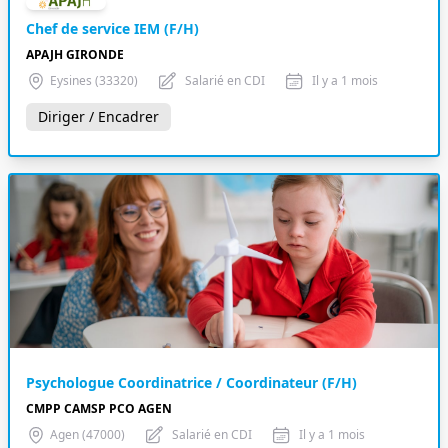
Chef de service IEM (F/H)
APAJH GIRONDE
Eysines (33320)
Salarié en CDI
Il y a 1 mois
Diriger / Encadrer
Psychologue Coordinatrice / Coordinateur (F/H)
CMPP CAMSP PCO AGEN
Agen (47000)
Salarié en CDI
Il y a 1 mois