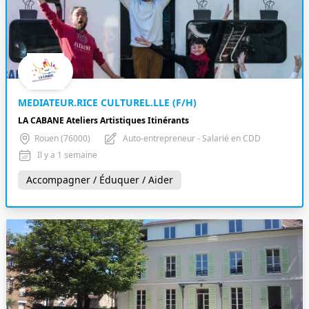
MEDIATEUR.RICE CULTUREL.LLE (F/H)
LA CABANE Ateliers Artistiques Itinérants
Rouen (76000)
Auto-entrepreneur - Salarié en CDD
Il y a 1 semaine
Accompagner / Éduquer / Aider