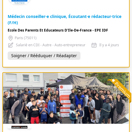
Médecin conseiller·e clinique, Écoutant·e rédacteur·trice
(F/H)
Ecole Des Parents Et Educateurs D'Ile-De-France - EPE IDF
Paris (75011)
Salarié en CDI - Autre - Auto-entrepreneur
Il y a 4 jours
Soigner / Rééduquer / Réadapter
Premiu