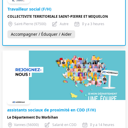
Travailleur social (F/H)
COLLECTIVITE TERRITORIALE SAINT-PIERRE ET MIQUELON
Saint-Pierre (97500)
Autre
Il y a 3 heures
Accompagner / Éduquer / Aider
assistants sociaux de proximité en CDD (F/H)
Le Département Du Morbihan
Vannes (56000)
Salarié en CDD
Il y a 14 heures