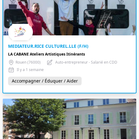
MEDIATEUR.RICE CULTUREL.LLE (F/H)
LA CABANE Ateliers Artistiques Itinérants
Rouen (76000)
Auto-entrepreneur - Salarié en CDD
Il y a 1 semaine
Accompagner / Éduquer / Aider