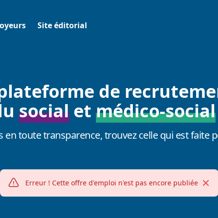
oyeurs
Site éditorial
plateforme de recruteme
du
social
et
médico-social
s en toute transparence, trouvez celle qui est faite p
Ferm
Erreur !
Cette offre d'emploi n'est pas encore publiée
Alerte erreur