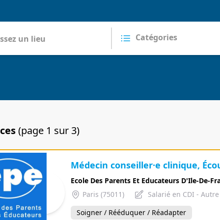
nces
(page 1 sur 3)
Médecin conseiller·e clinique, Éco
Ecole Des Parents Et Educateurs D'Ile-De-Fr
Paris (75011)
Salarié en CDI - Autr
Soigner / Rééduquer / Réadapter