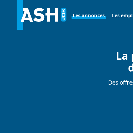
Les annonces
Les empl
La 
Des offre