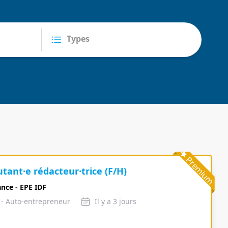
Premium
utant·e rédacteur·trice (F/H)
ance - EPE IDF
e - Auto-entrepreneur
Il y a 3 jours