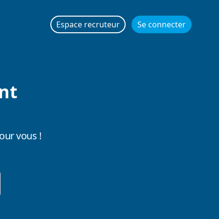
Espace recruteur
Se connecter
nt
our vous !
er