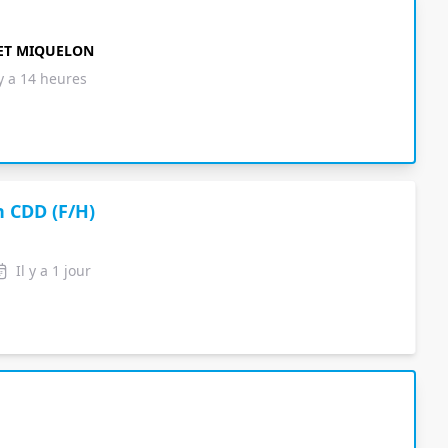
 ET MIQUELON
 y a 14 heures
n CDD (F/H)
Il y a 1 jour