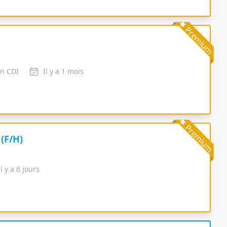
Premium
en CDI
Il y a 1 mois
Premium
(F/H)
Il y a 6 jours