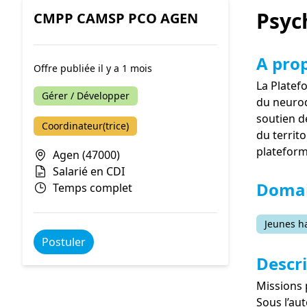
Psyc
CMPP CAMSP PCO AGEN
A pro
Offre publiée il y a 1 mois
La Platef
Gérer / Développer
du neurod
soutien de
Coordinateur(trice)
du territ
plateform
Agen (47000)
Salarié en CDI
Domai
Temps complet
Jeunes h
Postuler
Descri
Missions 
Sous l’au