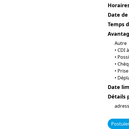
Horaires
Date de
Temps de
Avantag
Autre
• CDI 
• Possi
• Chèq
• Pris
• Dépl
Date lim
Détails 
adress
Postule