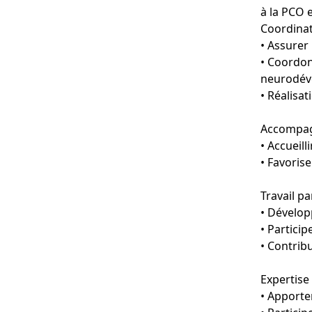
à la PCO e
Coordinat
• Assurer
• Coordon
neurodév
• Réalisat
Accompag
• Accueill
• Favorise
Travail p
• Développ
• Partici
• Contribu
Expertise 
• Apporte