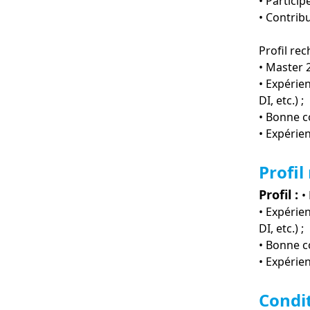
• Particip
• Contrib
Profil re
• Master 
• Expérie
DI, etc.) ;
• Bonne c
• Expérie
Profil
Profil :
•
• Expérie
DI, etc.) ;
• Bonne c
• Expérie
Condi