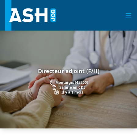
Directeur adjoint (F/H)
Montargis (45200)
Salarié en CDI
Il y a 1 mois